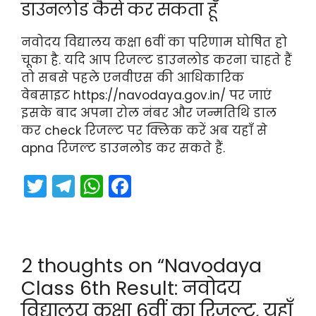
डाउनलोड कैसे कर सकता हूँ
नवोदय विद्यालय कक्षा 6वीं का परिणाम घोषित हो
चूका है. यदि आप रिजल्ट डाउनलोड करना चाहते हैं
तो सबसे पहले एनवीएस की आधिकारिक
वेबसाइट https://navodaya.gov.in/ पर जाएं
इसके बाद अपना रोल नंबर और जन्मतिथि डाल
कर check रिजल्ट पर क्लिक करें अब यहाँ से
apna रिजल्ट डाउनलोड कर सकते हैं.
T
T
W
F
w
el
h
a
itt
e
a
c
er
gr
ts
e
2 thoughts on “Navodaya
a
A
b
Class 6th Result: नवोदय
m
p
o
विद्यालय कक्षा 6वीं का रिज़ल्ट, यहाँ