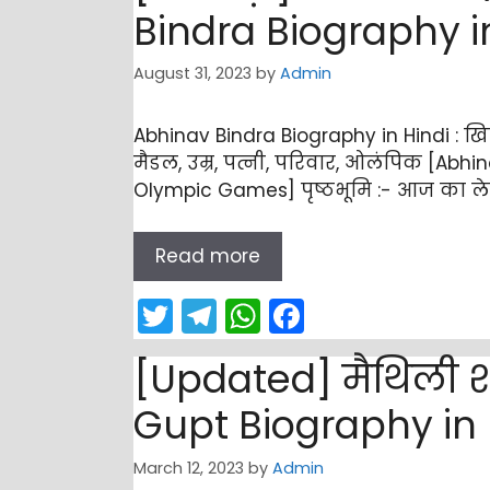
er
gr
ts
e
Bindra Biography i
a
A
b
August 31, 2023
by
Admin
m
p
o
p
o
Abhinav Bindra Biography in Hindi : खिल
k
मैडल, उम्र, पत्नी, परिवार, ओलंपिक [Abhi
Olympic Games] पृष्ठभूमि :- आज का ले
Read more
T
T
W
F
w
el
h
a
[Updated] मैथिली श
itt
e
a
c
er
gr
ts
e
Gupt Biography in 
a
A
b
March 12, 2023
by
Admin