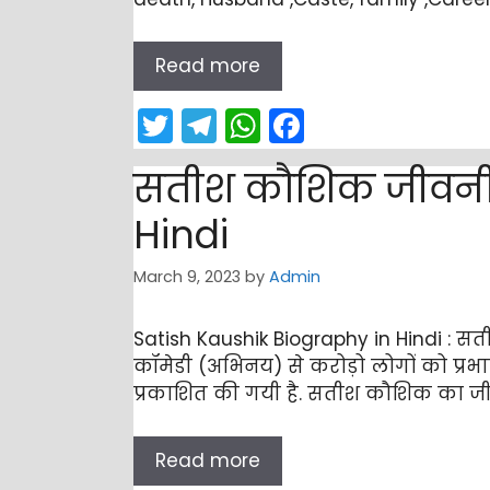
Read more
T
T
W
F
w
el
h
a
सतीश कौशिक जीवनी, 
itt
e
a
c
er
gr
ts
e
Hindi
a
A
b
March 9, 2023
by
Admin
m
p
o
p
o
Satish Kaushik Biography in Hindi : सतीश
k
कॉमेडी (अभिनय) से करोड़ो लोगों को प्र
प्रकाशित की गयी है. सतीश कौशिक का ज
Read more