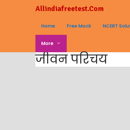
Skip
Allindiafreetest.Com
to
content
Home
Free Mock
NCERT Solu
More
जीवन परिचय