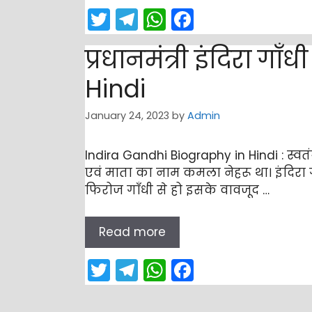
T
T
W
F
w
el
h
a
प्रधानमंत्री इंदिरा 
itt
e
a
c
er
gr
ts
e
Hindi
a
A
b
January 24, 2023
by
Admin
m
p
o
p
o
Indira Gandhi Biography in Hindi : स्वत
k
एवं माता का नाम कमला नेहरू था। इंदिरा ग
फिरोज गाँधी से हो इसके वावजूद …
Read more
T
T
W
F
w
el
h
a