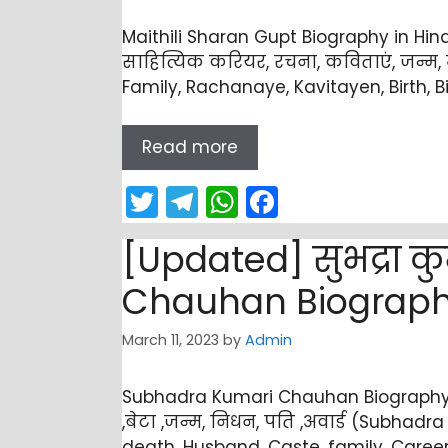
m
p
o
p
o
Maithili Sharan Gupt Biography in Hindi
k
साहित्यिक करियर, रचना, कविताएं, जन्म, मृ
Family, Rachanaye, Kavitayen, Birth, Bi
Read more
T
T
W
F
w
el
h
a
[Updated] सुभद्रा 
itt
e
a
c
er
gr
ts
e
Chauhan Biography
a
A
b
March 11, 2023
by
Admin
m
p
o
p
o
Subhadra Kumari Chauhan Biography in 
k
,बेटा ,जन्म, निधन, पति ,अवार्ड (Subhadra
death, Husband ,Caste, family ,Career