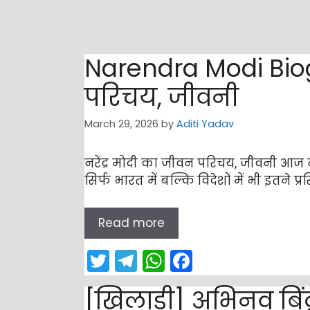
Narendra Modi Biogr
परिचय, जीवनी
March 29, 2026
by
Aditi Yadav
नरेंद्र मोदी का जीवन परिचय, जीवनी आज नर
सिर्फ भारत में बल्कि विदेशों में भी इतने प
Read more
T
T
W
F
w
el
h
a
[खिलाड़ी] अभिनव बिंद्
itt
e
a
c