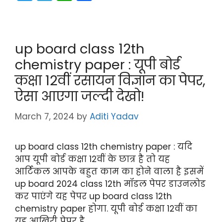
w
el
h
a
itt
e
a
c
er
gr
ts
e
up board class 12th
a
A
b
chemistry paper : यूपी बोर्ड
m
p
o
कक्षा 12वीं रसायन विज्ञान का पेपर,
p
o
ऐसा आएगा जल्दी देखो!
k
March 7, 2024
by
Aditi Yadav
up board class 12th chemistry paper : यदि
आप यूपी बोर्ड कक्षा 12वीं के छात्र है तो यह
आर्टिकल आपके बहुत काम का होने वाला है इसमें
up board 2024 class 12th मॉडल पेपर डाउनलोड
कर पाएंगे यह पेपर up board class 12th
chemistry paper होगा. यूपी बोर्ड कक्षा 12वीं का
यह आखिरी पेपर है. …