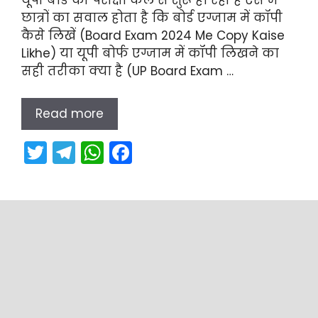
छात्रों का सवाल होता है कि बोर्ड एग्जाम में कॉपी
कैसे लिखें (Board Exam 2024 Me Copy Kaise
Likhe) या यूपी बोर्फ एग्जाम में कॉपी लिखने का
सही तरीका क्या है (UP Board Exam …
Read more
T
T
W
F
w
el
h
a
itt
e
a
c
er
gr
ts
e
a
A
b
m
p
o
p
o
k