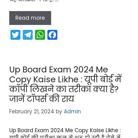
Read more
T
T
W
F
w
el
h
a
itt
e
a
c
er
gr
ts
e
Up Board Exam 2024 Me
a
A
b
Copy Kaise Likhe : यूपी बोर्ड में
m
p
o
कॉपी लिखने का तरीका क्या है?
p
o
जानें टॉपर्स की राय
k
February 21, 2024
by
Admin
Up Board Exam 2024 Me Copy Kaise Likhe :
यूपी बोर्ड की परीक्षा कल से शुरू हो रही है ऐसे में