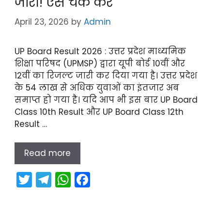
जारी! ऐसे चेक करें
April 23, 2026
by
Admin
UP Board Result 2026 : उत्तर प्रदेश माध्यमिक
शिक्षा परिषद (UPMSP) द्वारा यूपी बोर्ड 10वीं और
12वीं का रिजल्ट जारी कर दिया गया है। उत्तर प्रदेश
के 54 लाख से अधिक युवाओं का इंतजार अब
समाप्त हो गया है। यदि आप भी इस बार UP Board
Class 10th Result और UP Board Class 12th
Result …
Read more
T
T
W
F
w
el
h
a
itt
e
a
c