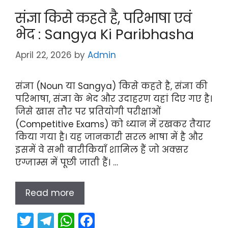
er
gr
ts
e
संज्ञा किसे कहते है, परिभाषा एवं
a
A
b
भेद : Sangya Ki Paribhasha
m
p
o
p
o
April 22, 2026
by
Admin
k
संज्ञा (Noun या Sangya) किसे कहते है, संज्ञा की
परिभाषा, संज्ञा के भेद और उदाहरण यहां दिए गए है।
जिसे खास तौर पर प्रतियोगी परीक्षाओं
(Competitive Exams) को ध्यान में रखकर तैयार
किया गया है। यह जानकारी सरल भाषा में है और
इसमें वे सभी बारीकियाँ शामिल हैं जो अक्सर
एग्जाम्स में पूछी जाती हैं। …
Read more
T
T
W
F