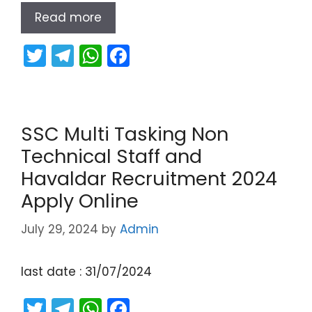
Read more
T
T
W
F
w
el
h
a
itt
e
a
c
er
gr
ts
e
SSC Multi Tasking Non
a
A
b
Technical Staff and
m
p
o
Havaldar Recruitment 2024
p
o
Apply Online
k
July 29, 2024
by
Admin
last date : 31/07/2024
T
T
W
F