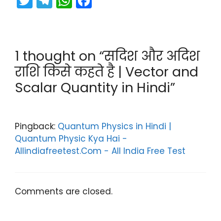
T
T
W
F
w
el
h
a
itt
e
a
c
er
gr
ts
e
1 thought on “सदिश और अदिश
a
A
b
राशि किसे कहते है | Vector and
m
p
o
Scalar Quantity in Hindi”
p
o
k
Pingback:
Quantum Physics in Hindi |
Quantum Physic Kya Hai -
Allindiafreetest.Com - All India Free Test
Comments are closed.