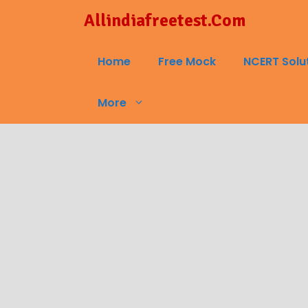
Skip
Allindiafreetest.Com
to
content
Home
Free Mock
NCERT Solu
More