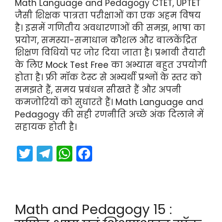
Math Language and Pedagogy CTET, UPTET
जैसी शिक्षक पात्रता परीक्षाओं का एक अहम विषय
है। इसमें गणितीय अवधारणाओं की समझ, भाषा का
प्रयोग, समस्या-समाधान कौशल और बालकेंद्रित
शिक्षण विधियों पर जोर दिया जाता है। प्रभावी तैयारी
के लिए Mock Test Free का अभ्यास बहुत उपयोगी
होता है। फ्री मॉक टेस्ट से अभ्यर्थी प्रश्नों के स्तर को
समझते हैं, समय प्रबंधन सीखते हैं और अपनी
कमजोरियों को सुधारते हैं। Math Language and
Pedagogy की सही रणनीति अच्छे अंक दिलाने में
सहायक होती है।
T
T
W
F
w
el
h
a
itt
e
a
c
er
gr
ts
e
Math and Pedagogy 15 :
a
A
b