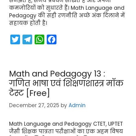
समझते हैं, समय प्रबंधन सीखते हैं और अपनी
कमजोरियों को सुधारते हैं। Math Language and
Pedagogy की सही रणनीति अच्छे अंक दिलाने में
सहायक होती है।
T
T
W
F
w
el
h
a
itt
e
a
c
er
gr
ts
e
Math and Pedagogy 13 :
a
A
b
गणित भाषा एवं शिक्षणशास्त्र मॉक
m
p
o
टेस्ट [Free]
p
o
k
December 27, 2025
by
Admin
Math Language and Pedagogy CTET, UPTET
जैसी शिक्षक पात्रता परीक्षाओं का एक अहम विषय