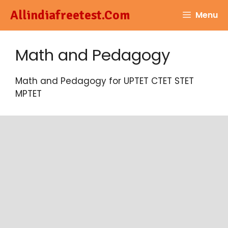
Skip
Allindiafreetest.Com
Menu
to
content
Math and Pedagogy
Math and Pedagogy for UPTET CTET STET
MPTET