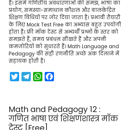
है। इसमें गणितीय अवधारणाओं की समझ, भाषा का
प्रयोग, समस्या-समाधान कौशल और बालकेंद्रित
शिक्षण विधियों पर जोर दिया जाता है। प्रभावी तैयारी
के लिए Mock Test Free का अभ्यास बहुत उपयोगी
होता है। फ्री मॉक टेस्ट से अभ्यर्थी प्रश्नों के स्तर को
समझते हैं, समय प्रबंधन सीखते हैं और अपनी
कमजोरियों को सुधारते हैं। Math Language and
Pedagogy की सही रणनीति अच्छे अंक दिलाने में
सहायक होती है।
T
T
W
F
w
el
h
a
itt
e
a
c
er
gr
ts
e
Math and Pedagogy 12 :
a
A
b
गणित भाषा एवं शिक्षणशास्त्र मॉक
m
p
o
टेस्ट [Free]