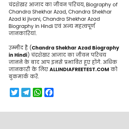
चंद्रशेखर आजाद का जीवन परिचय, Biography of
Chandra Shekhar Azad, Chandra Shekhar
Azad ki jivani, Chandra Shekhar Azad
Biography in Hindi एवं अन्य महत्वपूर्ण
जानकारियां.
उम्मीद है (
Chandra Shekhar Azad Biography
in Hindi
) चंद्रशेखर आजाद का जीवन परिचय
जानने के बाद आप इनसे प्रभावित हुए होंगे. अधिक
जानकारी के लिए
ALLINDIAFREETEST.COM
को
बुकमार्क करें.
T
T
W
F
w
el
h
a
itt
e
a
c
er
gr
ts
e