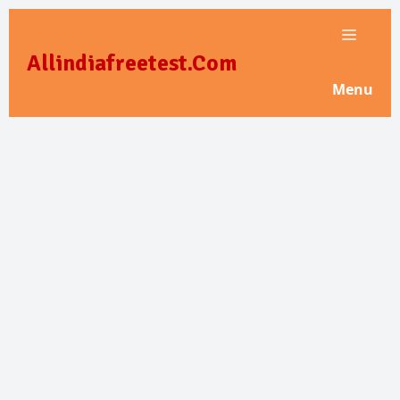
Skip
to
Allindiafreetest.Com
content
Menu