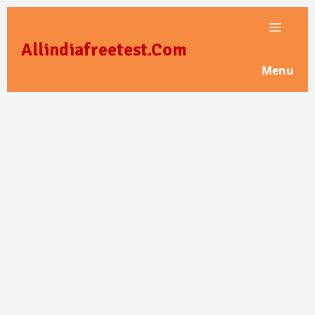
Skip
to
Allindiafreetest.Com
content
Menu