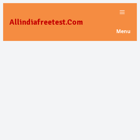
Skip
to
Allindiafreetest.Com
content
Menu