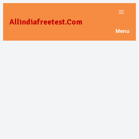
Skip
to
Allindiafreetest.Com
content
Menu