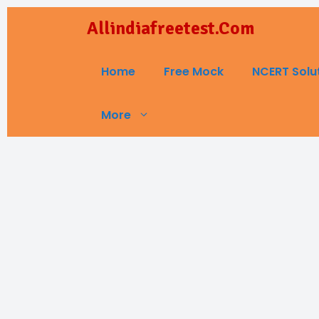
Skip
Allindiafreetest.Com
to
content
Home
Free Mock
NCERT Solu
More