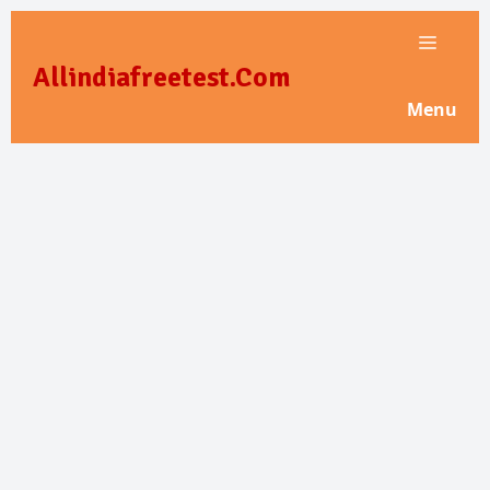
Skip
to
Allindiafreetest.Com
content
Menu