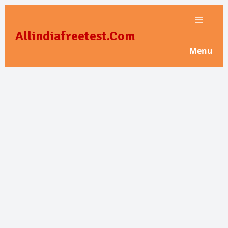
Skip
to
Allindiafreetest.Com
content
Menu