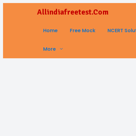
Skip
Allindiafreetest.Com
to
content
Home
Free Mock
NCERT Solu
More