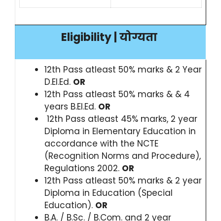
Eligibility | योग्यता
12th Pass atleast 50% marks & 2 Year
D.El.Ed.
OR
12th Pass atleast 50% marks & & 4
years B.El.Ed.
OR
12th Pass atleast 45% marks, 2 year
Diploma in Elementary Education in
accordance with the NCTE
(Recognition Norms and Procedure),
Regulations 2002.
OR
12th Pass atleast 50% marks & 2 year
Diploma in Education (Special
Education).
OR
B.A. / B.Sc. / B.Com. and 2 year