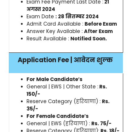
Exam Fee Payment Last Date :
21
अगस्त 2024
Exam Date
:
28 सितम्बर 2024
Admit Card Available :
Before Exam
Answer Key Available :
After Exam
Result Available :
Notified Soon.
Application Fee | आवेदन शुल्क
For Male Candidate’s
General | EWS | Other State :
Rs.
150/-
Reserve Category (हरियाणा) :
Rs.
35/-
For Female Candidate’s
General | EWS (हरियाणा) :
Rs. 75/-
Reserve Category (हरियाणा):
Rs. 18/-