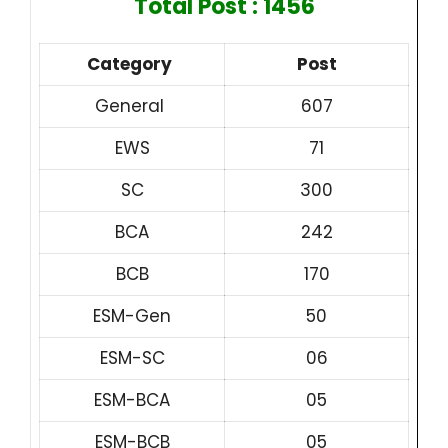
Total Post : 1456
Category
Post
General
607
EWS
71
SC
300
BCA
242
BCB
170
ESM-Gen
50
ESM-SC
06
ESM-BCA
05
ESM-BCB
05