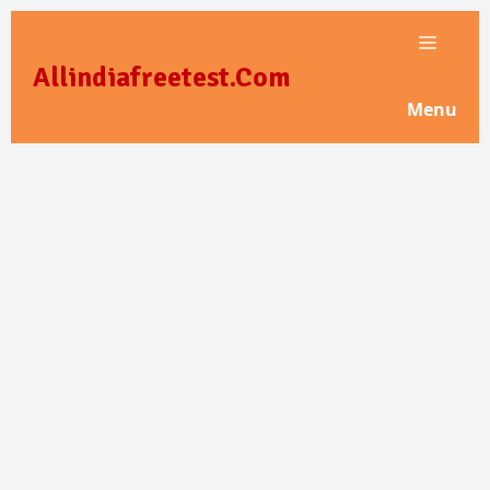
Skip
to
Allindiafreetest.Com
content
Menu