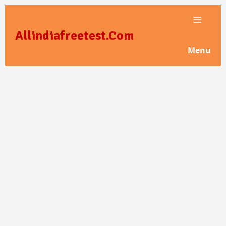
Skip
to
Allindiafreetest.Com
content
Menu