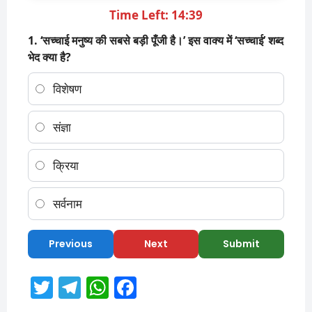
Time Left: 14:39
1. ‘सच्चाई मनुष्य की सबसे बड़ी पूँजी है।’ इस वाक्य में ‘सच्चाई’ शब्द
भेद क्या है?
विशेषण
संज्ञा
क्रिया
सर्वनाम
Previous
Next
Submit
T
T
W
F
w
el
h
a