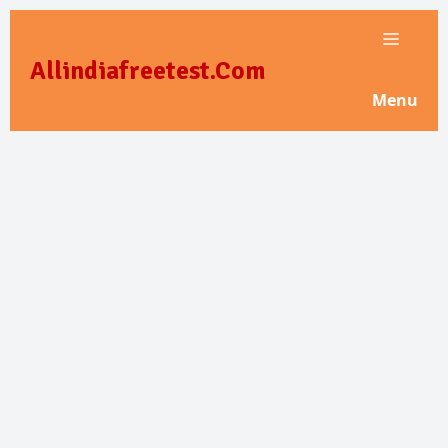
Skip
to
Allindiafreetest.Com
content
Menu