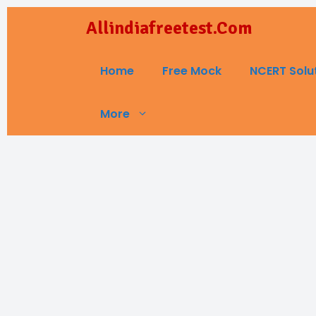
Skip
Allindiafreetest.Com
to
content
Home
Free Mock
NCERT Solu
More