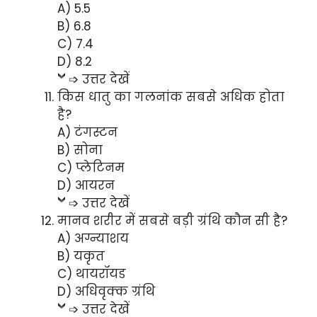
A) 5.5
B) 6.8
C) 7.4
D) 8.2
➩ उत्तर देखें
किस धातु का गलनांक सबसे अधिक होता
है?
A) टंगस्टन
B) सोना
C) प्लेटिनम
D) आयरन
➩ उत्तर देखें
मानव शरीर में सबसे बड़ी ग्रंथि कौन सी है?
A) अग्न्याशय
B) यकृत
C) थायरॉयड
D) अधिवृक्क ग्रंथि
➩ उत्तर देखें