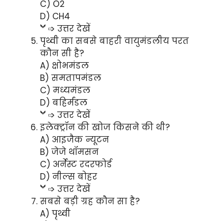
C) O2
D) CH4
➩ उत्तर देखें
पृथ्वी का सबसे बाहरी वायुमंडलीय परत
कौन सी है?
A) क्षोभमंडल
B) समतापमंडल
C) मध्यमंडल
D) बहिर्मंडल
➩ उत्तर देखें
इलेक्ट्रॉन की खोज किसने की थी?
A) आइजैक न्यूटन
B) जेजे थॉमसन
C) अर्नेस्ट रदरफोर्ड
D) नील्स बोहर
➩ उत्तर देखें
सबसे बड़ी ग्रह कौन सा है?
A) पृथ्वी