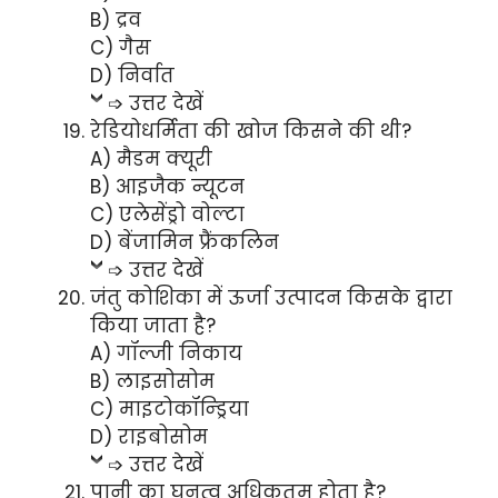
B) द्रव
C) गैस
D) निर्वात
➩ उत्तर देखें
रेडियोधर्मिता की खोज किसने की थी?
A) मैडम क्यूरी
B) आइजैक न्यूटन
C) एलेसेंड्रो वोल्टा
D) बेंजामिन फ्रैंकलिन
➩ उत्तर देखें
जंतु कोशिका में ऊर्जा उत्पादन किसके द्वारा
किया जाता है?
A) गॉल्जी निकाय
B) लाइसोसोम
C) माइटोकॉन्ड्रिया
D) राइबोसोम
➩ उत्तर देखें
पानी का घनत्व अधिकतम होता है?