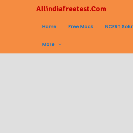
Skip
Allindiafreetest.Com
to
content
Home
Free Mock
NCERT Solu
More