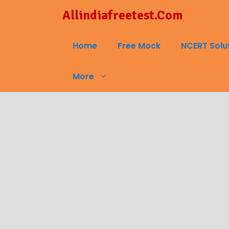
Skip
Allindiafreetest.Com
to
content
Home
Free Mock
NCERT Solu
More