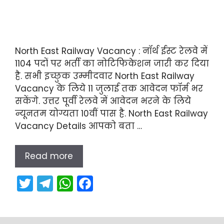
North East Railway Vacancy : नॉर्थ ईस्ट रेलवे में
1104 पदों पर भर्ती का नोटिफिकेशन जारी कर दिया
है. सभी इच्छुक उम्मीदवार North East Railway
Vacancy के लिये 11 जुलाई तक आवेदन फॉर्म भर
सकेंगे. उत्तर पूर्वी रेलवे में आवेदन भरने के लिये
न्यूनतम योग्यता 10वीं पास है. North East Railway
Vacancy Details आपको बता …
Read more
T
T
W
F
w
el
h
a
itt
e
a
c