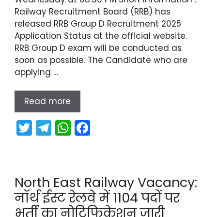
Railway Recruitment Board (RRB) has
released RRB Group D Recruitment 2025
Application Status at the official website.
RRB Group D exam will be conducted as
soon as possible. The Candidate who are
applying …
Read more
T
T
W
F
w
el
h
a
itt
e
a
c
er
gr
ts
e
North East Railway Vacancy:
a
A
b
नॉर्थ ईस्ट रेलवे में 1104 पदों पर
m
p
o
भर्ती का नोटिफिकेशन जारी