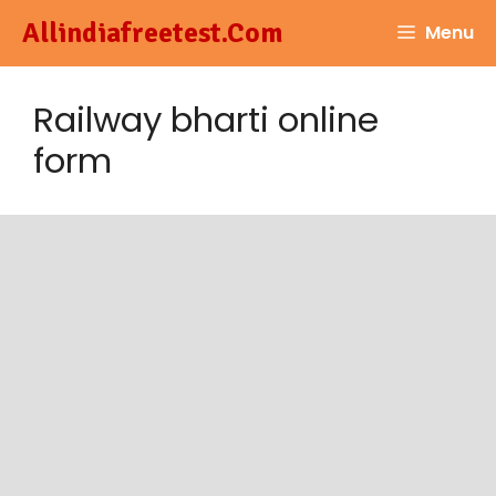
Skip
Allindiafreetest.Com
Menu
to
content
Railway bharti online
form