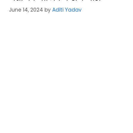
p
o
k
June 14, 2024
by
Aditi Yadav