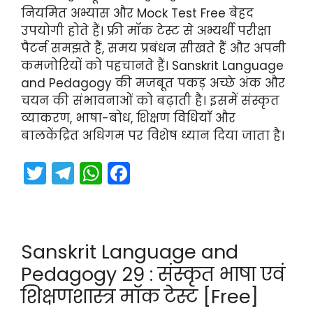
नियमित अभ्यास और Mock Test Free बेहद
उपयोगी होते हैं। फ्री मॉक टेस्ट से अभ्यर्थी परीक्षा
पैटर्न समझते हैं, समय प्रबंधन सीखते हैं और अपनी
कमजोरियों को पहचानते हैं। Sanskrit Language
and Pedagogy की मजबूत पकड़ अच्छे अंक और
चयन की संभावनाओं को बढ़ाती है। इसमें संस्कृत
व्याकरण, भाषा-बोध, शिक्षण विधियाँ और
बालकेंद्रित अधिगम पर विशेष ध्यान दिया जाता है।
T
T
W
F
w
el
h
a
itt
e
a
c
er
gr
ts
e
Sanskrit Language and
a
A
b
Pedagogy 29 : संस्कृत भाषा एवं
m
p
o
शिक्षणशास्त्र मॉक टेस्ट [Free]
p
o