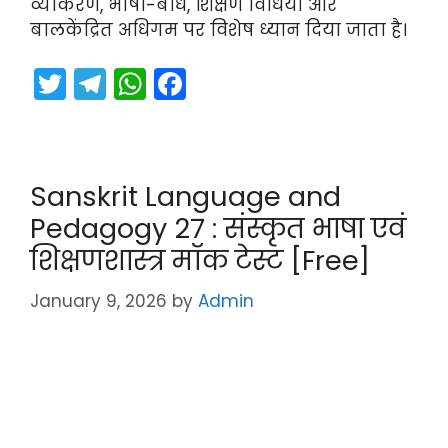
व्याकरण, भाषा-बोध, शिक्षण विधियाँ और
बालकेंद्रित अधिगम पर विशेष ध्यान दिया जाता है।
T
T
W
F
w
el
h
a
itt
e
a
c
er
gr
ts
e
Sanskrit Language and
a
A
b
Pedagogy 27 : संस्कृत भाषा एवं
m
p
o
शिक्षणशास्त्र मॉक टेस्ट [Free]
p
o
k
January 9, 2026
by
Admin