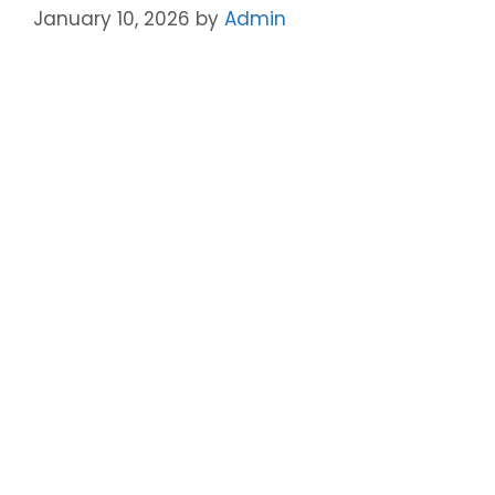
k
January 10, 2026
by
Admin