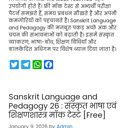
उपयोगी होते हैं। फ्री मॉक टेस्ट से अभ्यर्थी परीक्षा
पैटर्न समझते हैं, समय प्रबंधन सीखते हैं और अपनी
कमजोरियों को पहचानते हैं। Sanskrit Language
and Pedagogy की मजबूत पकड़ अच्छे अंक और
चयन की संभावनाओं को बढ़ाती है। इसमें संस्कृत
व्याकरण, भाषा-बोध, शिक्षण विधियाँ और
बालकेंद्रित अधिगम पर विशेष ध्यान दिया जाता है।
T
T
W
F
w
el
h
a
itt
e
a
c
er
gr
ts
e
Sanskrit Language and
a
A
b
Pedagogy 26 : संस्कृत भाषा एवं
m
p
o
शिक्षणशास्त्र मॉक टेस्ट [Free]
p
o
January 9, 2026
by
Admin