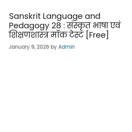
itt
e
a
c
er
gr
ts
e
Sanskrit Language and
a
A
b
Pedagogy 28 : संस्कृत भाषा एवं
m
p
o
शिक्षणशास्त्र मॉक टेस्ट [Free]
p
o
k
January 9, 2026
by
Admin