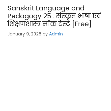
er
gr
ts
e
Sanskrit Language and
a
A
b
Pedagogy 25 : संस्कृत भाषा एवं
m
p
o
शिक्षणशास्त्र मॉक टेस्ट [Free]
p
o
k
January 9, 2026
by
Admin