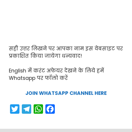
सही उत्तर लिखने पर आपका नाम इस वेबसाइट पर
प्रकाशित किया जायेगा धन्यवाद!
English में करंट अफेयर देखने के लिये हमें
Whatsapp पर फॉलो करें
JOIN WHATSAPP CHANNEL HERE
T
T
W
F
w
el
h
a
itt
e
a
c