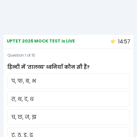
UPTET 2026 MOCK TEST is LIVE
14:56
Question 1 of 15
हिन्दी में 'तालव्य' ध्वनियाँ कौन सी हैं?
प, फ, ब, भ
त, थ, द, ध
च, छ, ज, झ
ट, ठ, ड, ढ