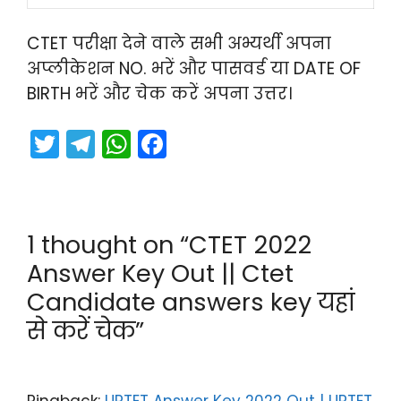
CTET परीक्षा देने वाले सभी अभ्यर्थी अपना
अप्लीकेशन NO. भरें और पासवर्ड या DATE OF
BIRTH भरें और चेक करें अपना उत्तर।
T
T
W
F
w
el
h
a
itt
e
a
c
er
gr
ts
e
1 thought on “CTET 2022
a
A
b
Answer Key Out || Ctet
m
p
o
Candidate answers key यहां
p
o
से करें चेक”
k
Pingback:
UPTET Answer Key 2022 Out | UPTET