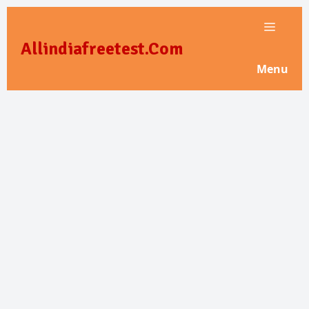
Skip
to
Allindiafreetest.Com
content
Menu