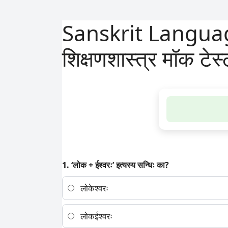
Sanskrit Language
शिक्षणशास्त्र मॉक टेस
1. ‘लोक + ईश्वरः’ इत्यस्य सन्धिः का?
लोकेश्वरः
लोकईश्वरः