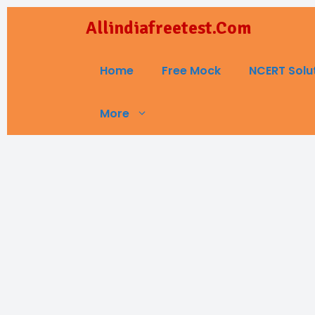
Skip
Allindiafreetest.Com
to
content
Home
Free Mock
NCERT Solu
More