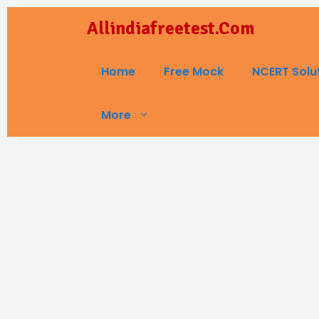
Skip
Allindiafreetest.Com
to
content
Home
Free Mock
NCERT Solu
More