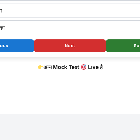
ा
 का
ious
Next
Su
अन्य Mock Test
Live है