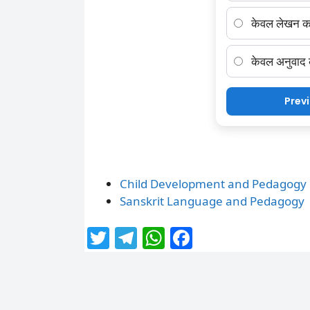
केवल लेखन क
केवल अनुवाद
Prev
Child Development and Pedagogy
Sanskrit Language and Pedagogy
T
T
W
F
w
el
h
a
itt
e
at
c
er
g
s
e