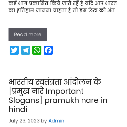
कई भाग प्रकासित किये जाते रहें है यदि आप भारत
का इतिहास जानना चाहता है तो इस लेख को अंत
…
Read more
T
T
W
F
w
el
h
a
itt
e
a
c
er
gr
ts
e
भारतीय स्वतंत्रता आंदोलन के
a
A
b
[प्रमुख नारे Important
m
p
o
Slogans] pramukh nare in
p
o
hindi
k
July 23, 2023
by
Admin