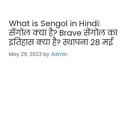
itt
e
a
c
er
gr
ts
e
What is Sengol in Hindi:
a
A
b
सेंगोल क्या है? Brave सेंगोल का
m
p
o
इतिहास क्या है? स्थापना 28 मई
p
o
k
May 29, 2023
by
Admin