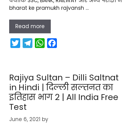
क्योंकि SSC, BANK, RAILWAY और अन्य परीक्षा में
bharat ke pramukh rajvansh …
Read more
T
T
W
F
w
el
h
a
itt
e
a
c
er
gr
ts
e
Rajiya Sultan – Dilli Saltnat
a
A
b
in Hindi | दिल्ली सल्तनत का
m
p
o
इतिहास भाग 2 | All India Free
p
o
Test
k
June 6, 2021
by