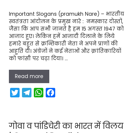
Important Slogans (pramukh Nare) – भारतीय
स्वतंत्रता आंदोलन के प्रमुख नारे : नमस्कार दोस्तों,
जैसा कि आप सभी जानते है हम 15 अगस्त 1947 को
आजाद हुए। लेकिन हमें आजादी दिलाने के लिये
हमारे बहुत से क्रन्तिकारी नेता ने अपने प्राणों की
आहुति दी। अंग्रेजों ने कई नेताओं और क्रांतिकारियों
को फांसी पर चढ़ा दिया। …
Read more
T
T
W
F
w
el
h
a
itt
e
a
c
er
gr
ts
e
गोवा व पांडिचेरी का भारत में विलय
a
A
b