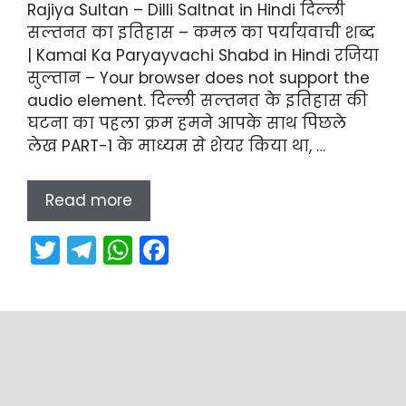
Rajiya Sultan – Dilli Saltnat in Hindi दिल्ली
सल्तनत का इतिहास – कमल का पर्यायवाची शब्द
| Kamal Ka Paryayvachi Shabd in Hindi रजिया
सुल्तान – Your browser does not support the
audio element. दिल्ली सल्तनत के इतिहास की
घटना का पहला क्रम हमने आपके साथ पिछले
लेख PART-1 के माध्यम से शेयर किया था, …
Read more
T
T
W
F
w
el
h
a
itt
e
a
c
er
gr
ts
e
a
A
b
m
p
o