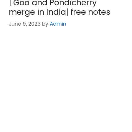
| Goa and Pondicherry
m
p
o
merge in India| free notes
p
o
k
June 9, 2023
by
Admin