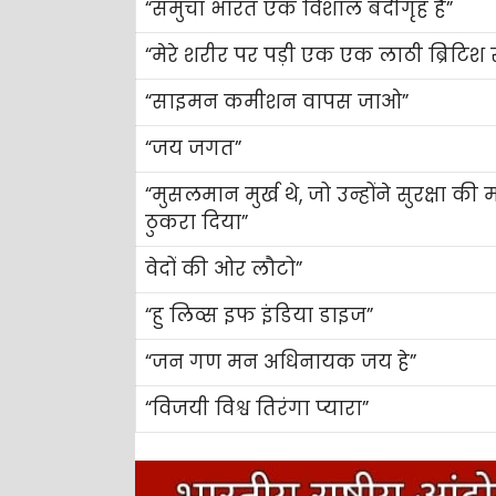
“समुचा भारत एक विशाल बंदीगृह है”
“मेरे शरीर पर पड़ी एक एक लाठी ब्रिटिश 
“साइमन कमीशन वापस जाओ”
“जय जगत”
“मुसलमान मुर्ख थे, जो उन्होंने सुरक्षा की 
ठुकरा दिया”
वेदों की ओर लौटो”
“हु लिव्स इफ इंडिया डाइज”
“जन गण मन अधिनायक जय हे”
“विजयी विश्व तिरंगा प्यारा”