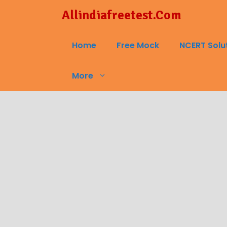
Skip
Allindiafreetest.Com
to
content
Home
Free Mock
NCERT Solu
More