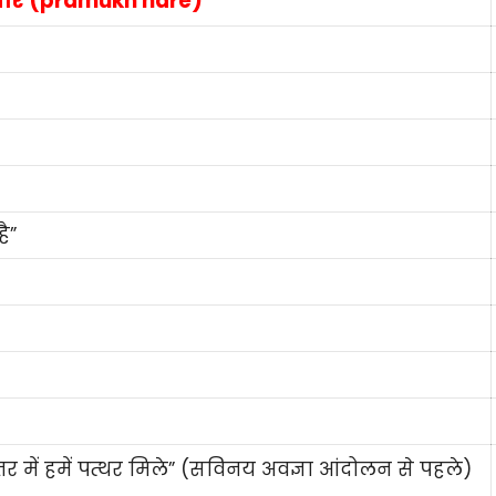
 नारे (pramukh nare)
ै”
्तर में हमें पत्थर मिले” (सविनय अवज्ञा आंदोलन से पहले)