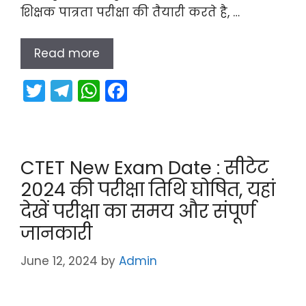
शिक्षक पात्रता परीक्षा की तैयारी करते है, …
Read more
T
T
W
F
w
el
h
a
itt
e
a
c
er
gr
ts
e
CTET New Exam Date : सीटेट
a
A
b
2024 की परीक्षा तिथि घोषित, यहां
m
p
o
देखें परीक्षा का समय और संपूर्ण
p
o
जानकारी
k
June 12, 2024
by
Admin