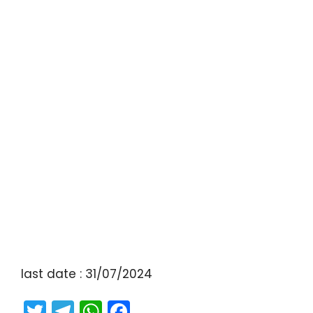
last date : 31/07/2024
T
T
W
F