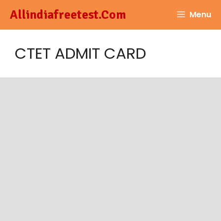
Skip
Allindiafreetest.Com
Menu
to
content
CTET ADMIT CARD