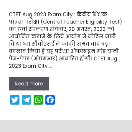
CTET Aug 2023 Exam City : केंद्रीय शिक्षक
पात्रता परीक्षा (Central Teacher Eligibility Test)
का 17वां संस्करण रविवार, 20 अगस्त, 2023 को
आयोजित कराने के लिये आयोग ने नोटिस जारी
किया था। सीबीेएसई ने काफी समय बाद बड़ा
बदलाव किया है यह परीक्षा ऑफलाइन मोड यानी
पेन-पेपर (ओएमआर) आधारित होगी। CTET Aug
2023 Exam City …
Read more
T
T
W
F
w
el
h
a
itt
e
a
c
er
gr
ts
e