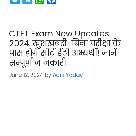
w
el
h
a
itt
e
a
c
er
gr
ts
e
CTET Exam New Updates
a
A
b
2024: खुशखबरी-बिना परीक्षा के
m
p
o
पास होंगे सीटीईटी अभ्यर्थी! जानें
p
o
सम्पूर्ण जानकारी
k
June 12, 2024
by
Aditi Yadav