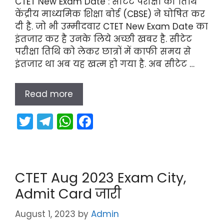
CTET New Exam Date : सीटेट परीक्षा की तिथि
केंद्रीय माध्यमिक शिक्षा बोर्ड (CBSE) ने घोषित कर
दी है. जो भी उम्मीदवार CTET New Exam Date का
इंतजार कर है उनके लिये अच्छी खबर है. सीटेट
परीक्षा तिथि को लेकर छात्रों में काफी समय से
इंतजार था अब यह खत्म हो गया है. अब सीटेट …
Read more
T
T
W
F
w
el
h
a
itt
e
a
c
er
gr
ts
e
CTET Aug 2023 Exam City,
a
A
b
Admit Card जारी
m
p
o
p
o
August 1, 2023
by
Admin