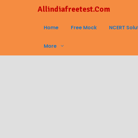
Skip
Allindiafreetest.Com
to
content
Home
Free Mock
NCERT Solu
More