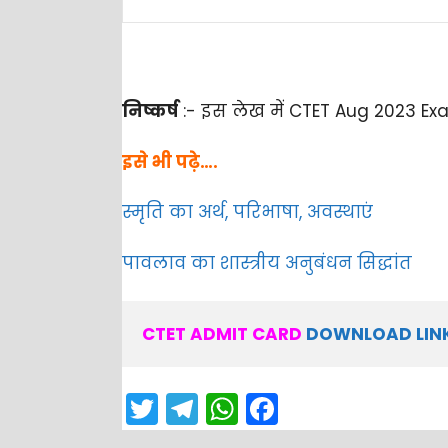
निष्कर्ष
:- इस लेख में CTET Aug 2023 Ex
इसे भी पढ़े….
स्मृति का अर्थ, परिभाषा, अवस्थाएं
पावलाव का शास्त्रीय अनुबंधन सिद्धांत
CTET ADMIT CARD 
DOWNLOAD LIN
T
T
W
F
w
el
h
a