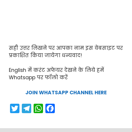
सही उत्तर लिखने पर आपका नाम इस वेबसाइट पर
प्रकाशित किया जायेगा धन्यवाद!
English में करंट अफेयर देखने के लिये हमें
Whatsapp पर फॉलो करें
JOIN WHATSAPP CHANNEL HERE
T
T
W
F
w
el
h
a
itt
e
a
c