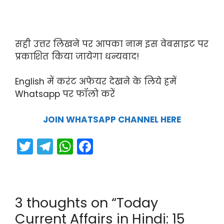
सही उत्तर लिखने पर आपका नाम इस वेबसाइट पर
प्रकाशित किया जायेगा धन्यवाद!
English में करंट अफेयर देखने के लिये हमें
Whatsapp पर फॉलो करें
JOIN WHATSAPP CHANNEL HERE
T
T
W
F
w
el
h
a
itt
e
a
c
er
gr
ts
e
3 thoughts on “Today
a
A
b
Current Affairs in Hindi: 15