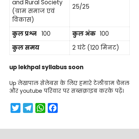
and Rural Society
25/25
(ग्राम समाज एवं
विकास)
कुल प्रश्न
100
कुल अंक
100
कुल समय
2 घंटे (120 मिनट)
up lekhpal syllabus soon
Up लेखपाल सेलेबस के लिए हमारे टेलीग्राम चैनल
और youtube परिवार पर सब्सक्राइब करके पढ़ें।
T
T
W
F
w
el
h
a
itt
e
a
c
er
gr
ts
e