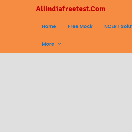
Skip
Allindiafreetest.Com
to
content
Home
Free Mock
NCERT Solu
More