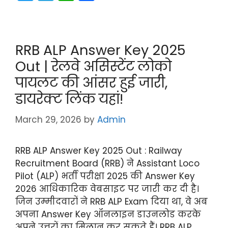
w
el
h
a
itt
e
a
c
er
gr
ts
e
RRB ALP Answer Key 2025
a
A
b
Out | रेलवे असिस्टेंट लोको
m
p
o
पायलट की आंसर हुई जारी,
p
o
डायरेक्ट लिंक यहां!
k
March 29, 2026
by
Admin
RRB ALP Answer Key 2025 Out : Railway
Recruitment Board (RRB) ने Assistant Loco
Pilot (ALP) भर्ती परीक्षा 2025 की Answer Key
2026 आधिकारिक वेबसाइट पर जारी कर दी है।
जिन उम्मीदवारों ने RRB ALP Exam दिया था, वे अब
अपना Answer Key ऑनलाइन डाउनलोड करके
अपने उत्तरों का मिलान कर सकते हैं। RRB ALP …