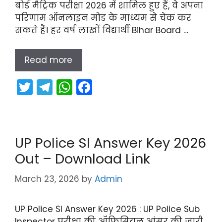
बोर्ड मैट्रिक परीक्षा 2026 में शामिल हुए हैं, वे अपना
परिणाम ऑनलाइन मोड के माध्यम से चेक कर
सकते हैं। हर वर्ष लाखों विद्यार्थी Bihar Board …
Read more
T
T
W
F
w
el
h
a
itt
e
a
c
er
gr
ts
e
UP Police SI Answer Key 2026
a
A
b
Out – Download Link
m
p
o
p
o
March 23, 2026
by
Admin
k
UP Police SI Answer Key 2026 : UP Police Sub
Inspector परीक्षा की ऑफिसियल आंसर की जारी