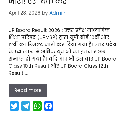
जारी! ऐसे चेक करें
April 23, 2026
by
Admin
UP Board Result 2026 : उत्तर प्रदेश माध्यमिक
शिक्षा परिषद (UPMSP) द्वारा यूपी बोर्ड 10वीं और
12वीं का रिजल्ट जारी कर दिया गया है। उत्तर प्रदेश
के 54 लाख से अधिक युवाओं का इंतजार अब
समाप्त हो गया है। यदि आप भी इस बार UP Board
Class 10th Result और UP Board Class 12th
Result …
Read more
T
T
W
F
w
el
h
a
itt
e
a
c