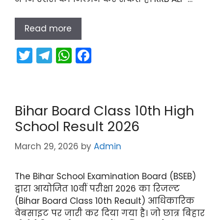
Read more
T
T
W
F
w
el
h
a
itt
e
a
c
er
gr
ts
e
Bihar Board Class 10th High
a
A
b
School Result 2026
m
p
o
p
o
March 29, 2026
by
Admin
k
The Bihar School Examination Board (BSEB)
द्वारा आयोजित 10वीं परीक्षा 2026 का रिजल्ट
(Bihar Board Class 10th Reault) आधिकारिक
वेबसाइट पर जारी कर दिया गया है। जो छात्र बिहार