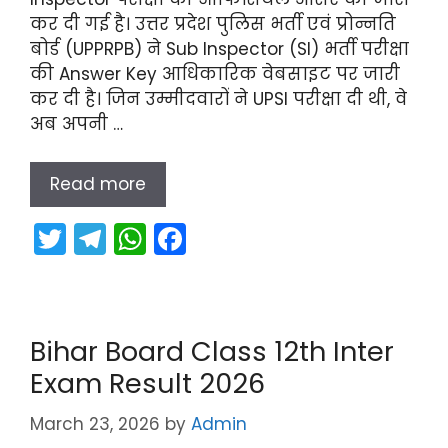
कर दी गई है। उत्तर प्रदेश पुलिस भर्ती एवं प्रोन्नति
बोर्ड (UPPRPB) ने Sub Inspector (SI) भर्ती परीक्षा
की Answer Key आधिकारिक वेबसाइट पर जारी
कर दी है। जिन उम्मीदवारों ने UPSI परीक्षा दी थी, वे
अब अपनी …
Read more
T
T
W
F
w
el
h
a
itt
e
a
c
er
gr
ts
e
Bihar Board Class 12th Inter
a
A
b
Exam Result 2026
m
p
o
p
o
March 23, 2026
by
Admin