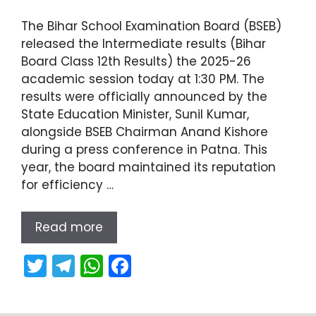
k
The Bihar School Examination Board (BSEB)
released the Intermediate results (Bihar
Board Class 12th Results) the 2025-26
academic session today at 1:30 PM. The
results were officially announced by the
State Education Minister, Sunil Kumar,
alongside BSEB Chairman Anand Kishore
during a press conference in Patna. This
year, the board maintained its reputation
for efficiency …
Read more
T
T
W
F
w
el
h
a
itt
e
a
c