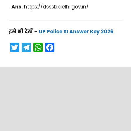
Ans.
https://dsssb.delhi.gov.in/⁠
इसे भी देखें
–
UP Police SI Answer Key 2026
T
T
W
F
w
el
h
a
itt
e
a
c
er
gr
ts
e
a
A
b
m
p
o
p
o
k