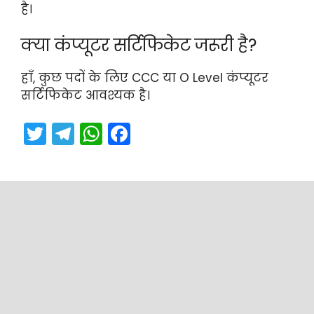
है।
क्या कंप्यूटर सर्टिफिकेट जरूरी है?
हाँ, कुछ पदों के लिए CCC या O Level कंप्यूटर
सर्टिफिकेट आवश्यक है।
T
T
W
F
w
el
h
a
itt
e
a
c
er
gr
ts
e
a
A
b
m
p
o
p
o
k