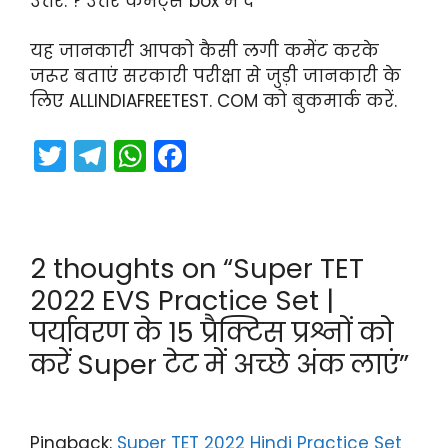
उत्तर: ? उत्तर कमैंट्स box में दें
यह जानकारी आपको कैसी लगी कमेंट करके
जरूर बताएं सरकारी परीक्षा से जुड़ी जानकारी के
लिए ALLINDIAFREETEST. COM को बुकमार्क करें.
T
T
W
F
w
el
h
a
itt
e
a
c
er
gr
ts
e
2 thoughts on “Super TET
a
A
b
2022 EVS Practice Set |
m
p
o
पर्यावरण के 15 प्रैक्टिस प्रश्नों को
p
o
करें Super टेट में अच्छे अंक लाएं”
k
Pingback:
Super TET 2022 Hindi Practice Set