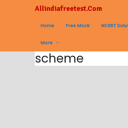
Skip
Allindiafreetest.Com
to
content
Home
Free Mock
NCERT Solu
More
scheme