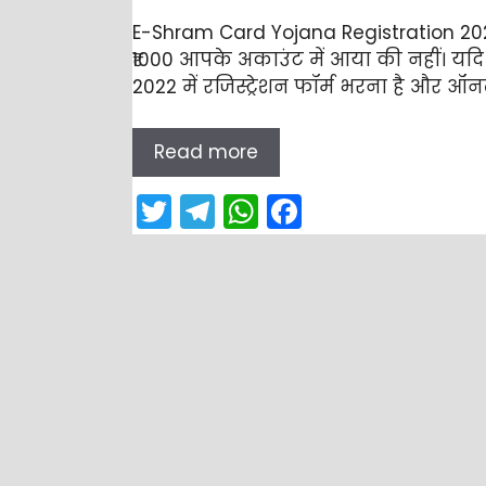
E-Shram Card Yojana Registration 2022 
₹1000 आपके अकाउंट में आया की नहीं। यदि 
2022 में रजिस्ट्रेशन फॉर्म भरना है और ऑ
Read more
T
T
W
F
w
el
h
a
itt
e
a
c
er
gr
ts
e
a
A
b
m
p
o
p
o
k