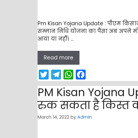
Pm Kisan Yojana Update : पीएम किसान 
सम्मान निधि योजना का पैसा अब अपने मो
आया या नहीं। …
Read more
T
T
W
F
w
el
h
a
PM Kisan Yojana Upda
itt
e
a
c
er
gr
ts
e
रुक सकता है किस्त क
a
A
b
March 14, 2022
by
Admin
m
p
o
p
o