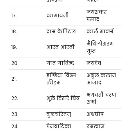
जयशंकर
17.
कामायनी
प्रसाद
18.
दास कैपिटल
कार्ल मार्क्स
मैथिलीशरण
19.
भारत भारती
गुप्त
20.
गीत गोविन्द
जयदेव
इण्डिया विन्स
अबुल कलाम
21.
फ्रीडम
आजाद
भगवती चरण
22.
भूले विसरे चित्र
शर्मा
23.
बुद्धचरितम्
अश्वघोष
24.
प्रेमवाटिका
रसखान