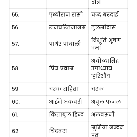
खत्री
55.
पृथ्वीराज रासो
चन्द बरदाई
56.
रामचरितमानस
तुलसीदास
विभूति भूषण
57.
पाथेर पांचाली
वर्मा
अयोध्यासिंह
58.
प्रिय प्रवास
उपाध्याय
‘हरिऔध
59.
चरक संहिता
चरक
60.
आईने अकबरी
अबुल फजल
61.
किताबुल हिन्द
अलबरूनी
सुमित्रा नन्दन
62.
चिदंबरा
पंत