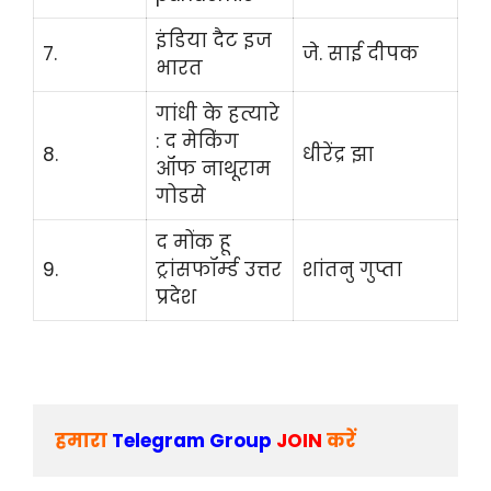
इंडिया दैट इज
7.
जे. साई दीपक
भारत
गांधी के हत्यारे
: द मेकिंग
8.
धीरेंद्र झा
ऑफ नाथूराम
गोडसे
द मोंक हू
9.
ट्रांसफॉर्म्ड उत्तर
शांतनु गुप्ता
प्रदेश
हमारा 
Telegram Group 
JOIN
 करें 