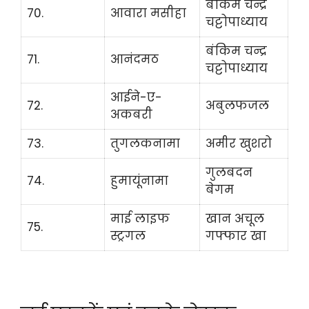
बंकिम चन्द्र
70.
आवारा मसीहा
चट्टोपाध्याय
बंकिम चन्द्र
71.
आनंदमठ
चट्टोपाध्याय
आईने-ए-
72.
अबुलफजल
अकबरी
73.
तुगलकनामा
अमीर खुशरो
गुलबदन
74.
हुमायूंनामा
बेगम
माई लाइफ
खान अचूल
75.
स्ट्रगल
गफ्फार खा