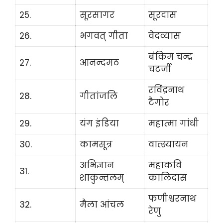
25.
सूरसागर
सूरदास
26.
भगवत् गीता
वेदव्यास
बंकिम चन्द्र
27.
आनन्दमठ
चटर्जी
रविंद्रनाथ
28.
गीतांजलि
टैगोर
29.
यंग इंडिया
महात्मा गांधी
30.
कामसूत्र
वात्स्यायन
अभिज्ञान
महाकवि
31.
शाकुन्तलम्
कालिदास
फणीश्वरनाथ
32.
मैला आंचल
रेणु