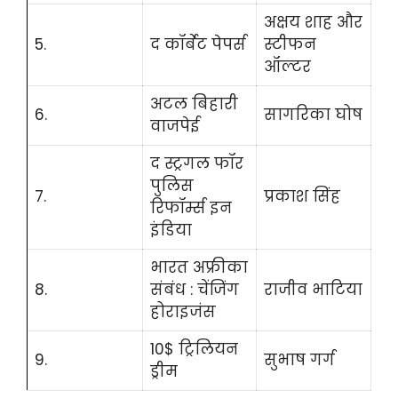
अक्षय शाह और
5.
द कॉर्बेट पेपर्स
स्टीफन
ऑल्टर
अटल बिहारी
6.
सागरिका घोष
वाजपेई
द स्ट्रगल फॉर
पुलिस
7.
प्रकाश सिंह
रिफॉर्म्स इन
इंडिया
भारत अफ्रीका
8.
संबंध : चेंजिंग
राजीव भाटिया
होराइजंस
10$ ट्रिलियन
9.
सुभाष गर्ग
ड्रीम