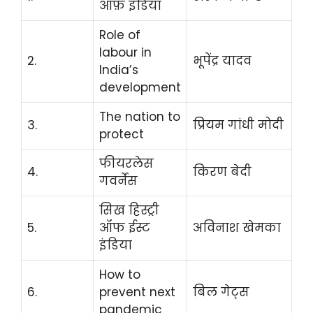
ऑफ़ इंडिया
Role of
labour in
2.
भूपेंद्र यादव
India’s
development
The nation to
3.
प्रियम गांधी मोदी
protect
फीयरलेस
4.
किरण बेदी
गवर्नेंस
सिख हिस्ट्री
5.
ऑफ ईस्ट
अविनाश खेमका
इंडिया
How to
6.
prevent next
बिल गेट्स
pandemic