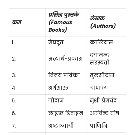
प्रसिद्ध पुस्तकें
लेखक
क्रम
(Famous
(Authors)
Books)
1.
मेघदूत
कालिदास
दयानन्द
2.
सत्यार्थ-प्रकाश
सरस्वती
3.
विनय पत्रिका
तुलसीदास
4.
अर्थशास्त्र
चाणक्य
5.
गोदान
मुंशी प्रेमचंद
6.
लाइफ़ डिवाइन
अरविन्द घोष
7.
अष्टाध्यायी
पाणिनि