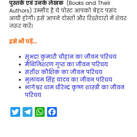
पुस्तकें एवं उनके लेखक
(Books and Their
Authors) उम्मीद है ये पोस्ट आपको बेहद पसंद
आयी होगी। इसे आपने दोस्तों और रिश्तेदारों में शेयर
जरूर करें।
इसे भी पढ़ें…
सुभद्रा कुमारी चौहान का जीवन परिचय
मैथिलिशरण गुप्त का जीवन परिचय
सतीश कौशिक का जीवन परिचय
मुलायम सिंह यादव का जीवन परिचय
भागेश्वर धाम धीरेन्द्र कृष्ण शास्त्री का जीवन
परिचय
T
T
W
F
w
el
h
a
itt
e
a
c