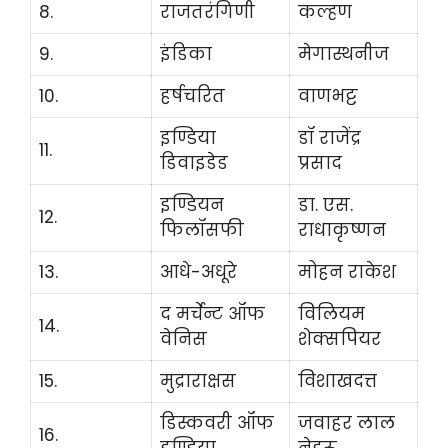
8.
राजतरंगिणी
कल्हण
9.
इंडिका
मेगास्थनीज
10.
हर्षचरित
वाणभट्ट
इण्डिया
डॉ राजेंद्र
11.
डिवाइडेड
प्रसाद
इण्डियन
डा. एस.
12.
फिलॉसफी
राधाकृष्णन
13.
आधे-अधूरे
मोहन राकेश
द मर्चेन्ट ऑफ
विलियम
14.
वेनिस
शेक्सपियर
15.
मुद्राराक्षस
विशाखदत्त
डिस्कवरी ऑफ
जवाहर लाल
16.
इण्डिया
नेहरू