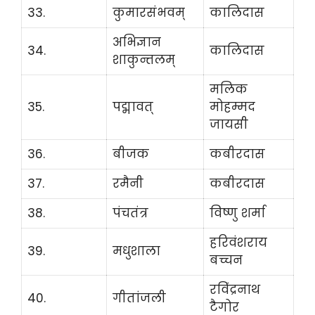
33.
कुमारसंभवम्
कालिदास
अभिज्ञान
34.
कालिदास
शाकुन्तलम्
मलिक
35.
पद्मावत्
मोहम्मद
जायसी
36.
बीजक
कबीरदास
37.
रमैनी
कबीरदास
38.
पंचतंत्र
विष्णु शर्मा
हरिवंशराय
39.
मधुशाला
बच्चन
रविंद्रनाथ
40.
गीतांजली
टैगोर