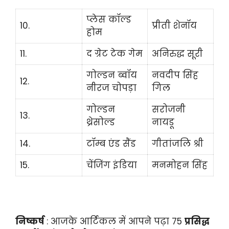
प्लेस कॉल्ड
10.
प्रीती शेनॉय
होम
11.
द ग्रेट टेक गेम
अनिरुद्ध सूरी
गोल्डन ब्वॉय
नवदीप सिंह
12.
नीरज चोपड़ा
गिल
गोल्डन
सरोजनी
13.
थ्रेसोल्ड
नायडू
14.
टॉम्ब एंड सैंड
गीतांजलि श्री
15.
चेंजिंग इंडिया
मनमोहन सिंह
निष्कर्ष
: आजके आर्टिकल में आपने पढ़ा 75
प्रसिद्ध