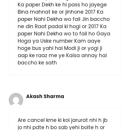
Ka paper Dekh ke hi pass ho jayege
Bina mahnat ke or jinhone 2017 Ka
paper Nahi Dekha wo fail Jin baccho
ne din Raat padai ki hogi or 2017 Ka
paper Nahi Dekha wo to fail ho Gaya
Hoga ya Uske number Kam aaye
hoge bus yahi hai Modi ji or yogi ji
aap ke raaz me ye Kaisa annay hai
baccho ke sath
Akash Sharma
Are cancel krne ki koi jarurat nhi h jb
jo nhi pdte h bo sab yehi bolte h or