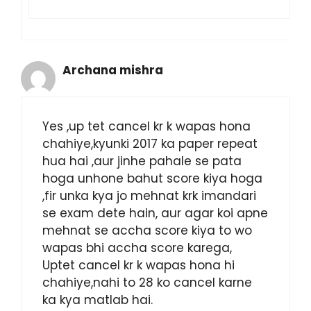
Archana mishra
Yes ,up tet cancel kr k wapas hona
chahiye,kyunki 2017 ka paper repeat
hua hai ,aur jinhe pahale se pata
hoga unhone bahut score kiya hoga
,fir unka kya jo mehnat krk imandari
se exam dete hain, aur agar koi apne
mehnat se accha score kiya to wo
wapas bhi accha score karega,
Uptet cancel kr k wapas hona hi
chahiye,nahi to 28 ko cancel karne
ka kya matlab hai.