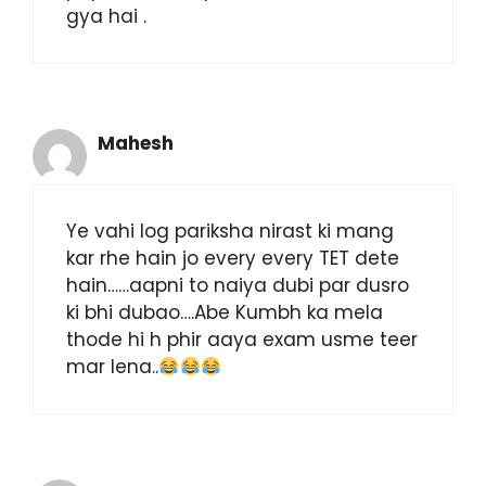
gya hai .
Mahesh
Ye vahi log pariksha nirast ki mang
kar rhe hain jo every every TET dete
hain……aapni to naiya dubi par dusro
ki bhi dubao….Abe Kumbh ka mela
thode hi h phir aaya exam usme teer
mar lena..