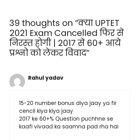
itt
e
a
c
er
gr
ts
e
39 thoughts on “क्या UPTET
a
A
b
2021 Exam Cancelled फिर से
m
p
o
निरस्त होगी | 2017 से 60+ आये
p
o
प्रश्नो को लेकर विवाद”
k
Rahul yadav
15-20 number bonus diya jaay ya fir
cencil kiya kiya jaay
2017 ke 60+% Question puchhne se
kaafi vivaad ka saamna pad rha hai