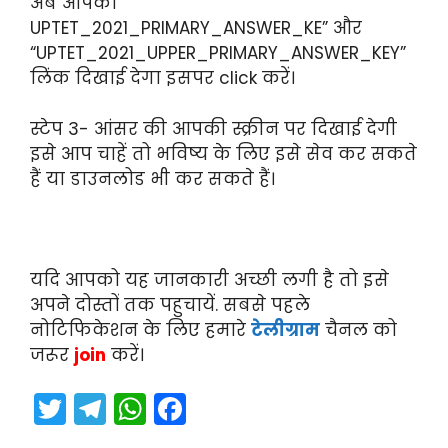
अब आपको
UPTET_2021_PRIMARY_ANSWER_KE” और
“UPTET_2021_UPPER_PRIMARY_ANSWER_KEY”
लिंक दिखाई देगा इसपर click करें।
स्टेप 3- आंसर की आपकी स्क्रीन पर दिखाई देगी
इसे आप चाहें तो भविष्य के लिए इसे सेव कर सकते
हैं या डाउनलोड भी कर सकते हैं।
यदि आपको यह जानकारी अच्छी लगी है तो इसे
अपने दोस्तों तक पहुचायें. सबसे पहले
नोटिफिकेशन के लिए हमारे
टेलीग्राम
चैनल को
जरूर
join
करें।
T
T
W
F
w
el
h
a