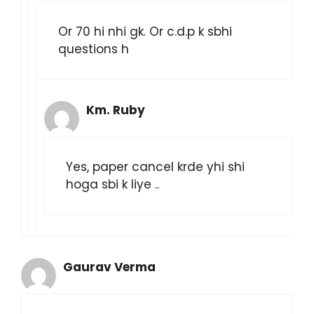
Or 70 hi nhi gk. Or c.d.p k sbhi
questions h
Km. Ruby
Yes, paper cancel krde yhi shi
hoga sbi k liye ..
Gaurav Verma