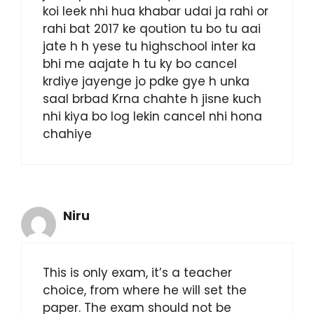
koi leek nhi hua khabar udai ja rahi or
rahi bat 2017 ke qoution tu bo tu aai
jate h h yese tu highschool inter ka
bhi me aajate h tu ky bo cancel
krdiye jayenge jo pdke gye h unka
saal brbad Krna chahte h jisne kuch
nhi kiya bo log lekin cancel nhi hona
chahiye
Niru
This is only exam, it’s a teacher
choice, from where he will set the
paper. The exam should not be