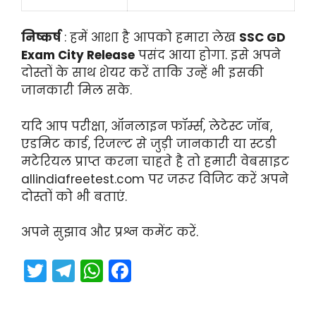
निष्कर्ष
: हमें आशा है आपको हमारा लेख
SSC GD
Exam City Release
पसंद आया होगा. इसे अपने
दोस्तों के साथ शेयर करें ताकि उन्हें भी इसकी
जानकारी मिल सके.
यदि आप परीक्षा, ऑनलाइन फॉर्म्स, लेटेस्ट जॉब,
एडमिट कार्ड, रिजल्ट से जुड़ी जानकारी या स्टडी
मटेरियल प्राप्त करना चाहते है तो हमारी वेबसाइट
allindiafreetest.com पर जरूर विजिट करें अपने
दोस्तों को भी बताएं.
अपने सुझाव और प्रश्न कमेंट करें.
T
T
W
F
w
el
h
a
itt
e
a
c