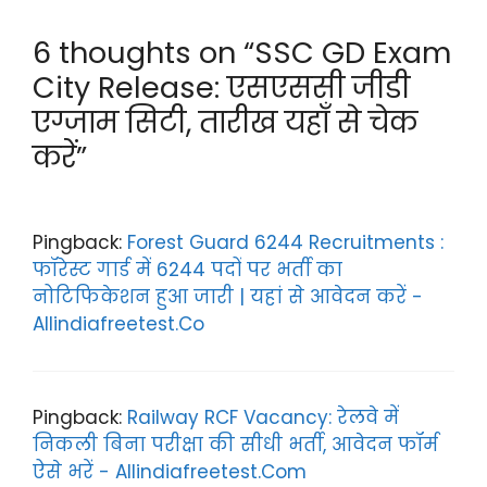
er
gr
ts
e
6 thoughts on “SSC GD Exam
a
A
b
City Release: एसएससी जीडी
m
p
o
एग्जाम सिटी, तारीख यहाँ से चेक
p
o
करें”
k
Pingback:
Forest Guard 6244 Recruitments :
फॉरेस्ट गार्ड में 6244 पदों पर भर्ती का
नोटिफिकेशन हुआ जारी | यहां से आवेदन करें -
Allindiafreetest.Co
Pingback:
Railway RCF Vacancy: रेलवे में
निकली बिना परीक्षा की सीधी भर्ती, आवेदन फॉर्म
ऐसे भरें - Allindiafreetest.Com